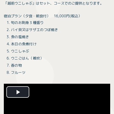
「越前ウニしゃぶ」はセット、コースでのご提供となります。
宿泊プラン（夕食・朝食付） 16,000円(税込）
旬のお刺身３種盛り
バイ貝又はサザエのつぼ焼き
魚の塩焼き
本日の魚煮付け
ウニしゃぶ
ウニごはん（雑炊）
香の物
フルーツ
Play
Video